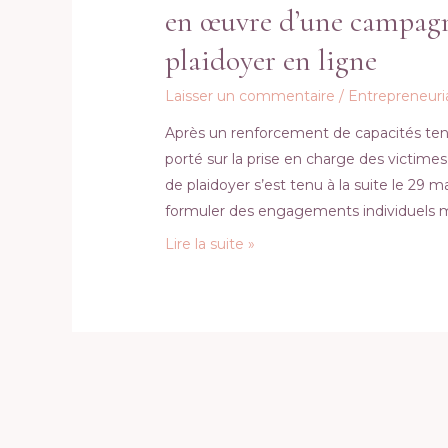
en œuvre d’une campagne
plaidoyer en ligne
Laisser un commentaire
/
Entrepreneuri
Après un renforcement de capacités ten
porté sur la prise en charge des victimes
de plaidoyer s’est tenu à la suite le 29 m
formuler des engagements individuels 
La
Lire la suite »
Caravane
des
Héroïnes
du
Faso
:
atelier