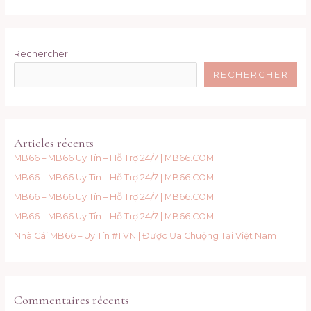
Mars
2023
:
Rechercher
L’ONG
ASMADE
RECHERCHER
et
Carrefour
International
engagées
Articles récents
pour
MB66 – MB66 Uy Tín – Hỗ Trợ 24/7 | MB66.COM
une
MB66 – MB66 Uy Tín – Hỗ Trợ 24/7 | MB66.COM
transition
MB66 – MB66 Uy Tín – Hỗ Trợ 24/7 | MB66.COM
numérique
inclusive
MB66 – MB66 Uy Tín – Hỗ Trợ 24/7 | MB66.COM
Nhà Cái MB66 – Uy Tín #1 VN | Được Ưa Chuộng Tại Việt Nam
Commentaires récents