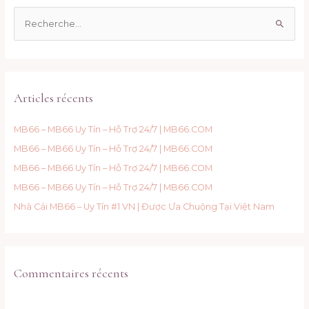
R
e
c
h
e
Articles récents
r
c
MB66 – MB66 Uy Tín – Hỗ Trợ 24/7 | MB66.COM
h
MB66 – MB66 Uy Tín – Hỗ Trợ 24/7 | MB66.COM
e
MB66 – MB66 Uy Tín – Hỗ Trợ 24/7 | MB66.COM
r
MB66 – MB66 Uy Tín – Hỗ Trợ 24/7 | MB66.COM
:
Nhà Cái MB66 – Uy Tín #1 VN | Được Ưa Chuộng Tại Việt Nam
Commentaires récents