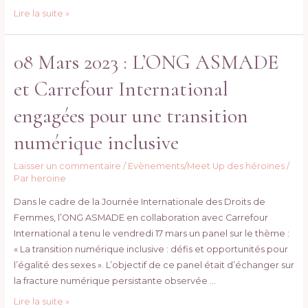
Inclusion
Lire la suite »
digitale
:
08 Mars 2023 : L’ONG ASMADE
SUCO
Burkina
et Carrefour International
Faso
pose
engagées pour une transition
le
numérique inclusive
débat
sur
Laisser un commentaire
/
Evènements/Meet Up des héroïnes
/
l’image
Par
heroine
de
Dans le cadre de la Journée Internationale des Droits de
la
Femmes, l’ONG ASMADE en collaboration avec Carrefour
femme
International a tenu le vendredi 17 mars un panel sur le thème :
Burkinabè
« La transition numérique inclusive : défis et opportunités pour
dans
l’égalité des sexes ». L’objectif de ce panel était d’échanger sur
le
la fracture numérique persistante observée …
monde
digital
08
Lire la suite »