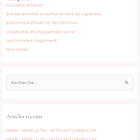
Actualités & News
Entrepreneuriat et renforcement de capacités
Evènements/Meet Up des héroïnes
Leadership et engagement social
Les héroïnes s’expriment
Non classé
R
e
c
h
e
Articles récents
r
c
MB66 – MB66 Uy Tín – Hỗ Trợ 24/7 | MB66.COM
h
MB66 – MB66 Uy Tín – Hỗ Trợ 24/7 | MB66.COM