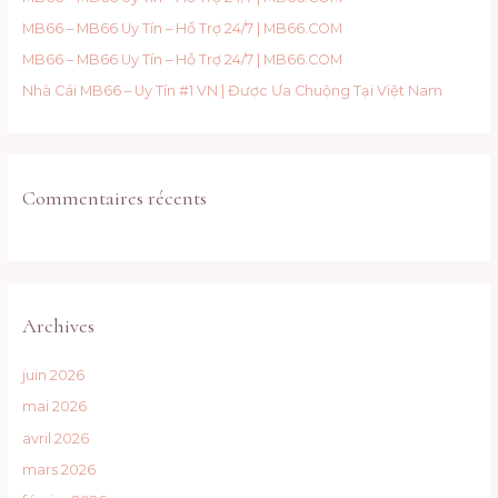
e
MB66 – MB66 Uy Tín – Hỗ Trợ 24/7 | MB66.COM
r
MB66 – MB66 Uy Tín – Hỗ Trợ 24/7 | MB66.COM
:
Nhà Cái MB66 – Uy Tín #1 VN | Được Ưa Chuộng Tại Việt Nam
Commentaires récents
Archives
juin 2026
mai 2026
avril 2026
mars 2026